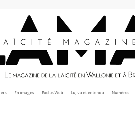
iers
En images
Exclus Web
Lu, vu et entendu
Numéros