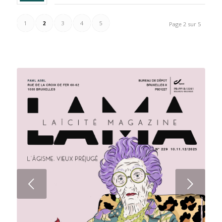
1
2
3
4
5
Page 2 sur 5
Suivant